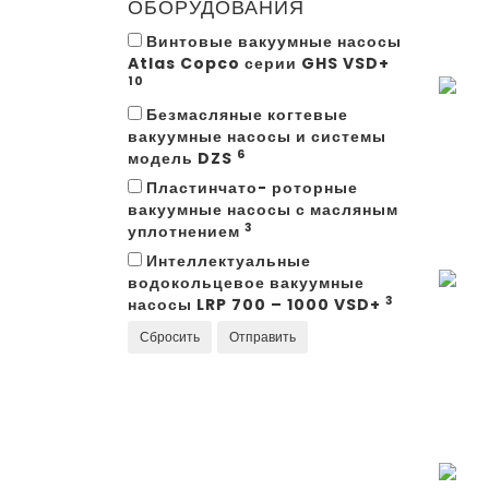
ОБОРУДОВАНИЯ
ВА
НА
Винтовые вакуумные насосы
Зака
CO
Atlas Copco серии GHS VSD+
10
VSD
Безмасляные когтевые
VS
вакуумные насосы и системы
6
модель DZS
ВИ
Пластинчато- роторные
ВА
вакуумные насосы с масляным
НА
3
уплотнением
Зака
CO
Интеллектуальные
водокольцевое вакуумные
VS
3
насосы LRP 700 – 1000 VSD+
Сбросить
Отправить
ВИ
ВА
НА
Зака
CO
VS