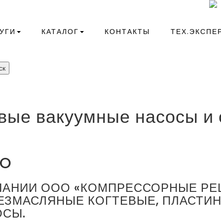
+7(343)266-41-10
compressor@kr-ekb.ru
УГИ
КАТАЛОГ
КОНТАКТЫ
ТЕХ.ЭКСПЕ
ск
вые вакуумные насосы и
CO
МПАНИИ ООО «КОМПРЕССОРНЫЕ Р
ЕЗМАСЛЯНЫЕ КОГТЕВЫЕ, ПЛАСТИ
ОСЫ.