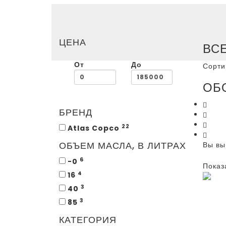
ЦЕНА
ВС
От
До
Сорти
ОБ
Винт
БРЕНД
Безм
Плас
22
Atlas Copco
Инте
ОБЪЕМ МАСЛА, В ЛИТРАХ
Вы вы
6
-0
Показ
4
16
3
40
3
85
ВИ
КАТЕГОРИЯ