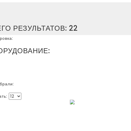
ЕГО РЕЗУЛЬТАТОВ:
22
ровка:
Дата публикации
Цена
ОРУДОВАНИЕ:
овые вакуумные насосы серии GHS VSD+
асляные когтевые вакуумные насосы и системы DZS
тинчато-роторные вакуумные насосы с масляным уплотне
ллектуальные водокольцевое вакуумные насосы LRP 700 –
брали:
ать:
НТОВЫЕ
ВИНТОВЫЕ