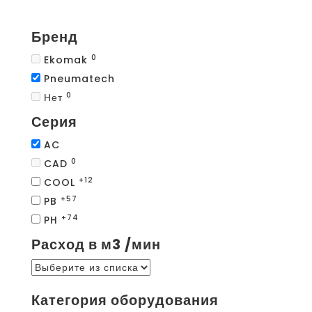
Бренд
0
Ekomak
Pneumatech
0
Нет
Серия
AC
0
CAD
+12
COOL
+57
PB
+74
PH
Расход в м3 /мин
Категория оборудования