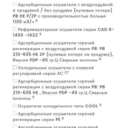
Адсорбционные осушители с воздуходувной
c продувкой / без продувки (нулевые потери)
PB HE P/ZP с производительностью больше
0
1100 м3/ч
Рефрижераторные осушители серии CAD 6-
0
1400 -1422
Адсорбционные осушители горячей
регенерации с воздуходувкой серии PB: PB
210-635 HE ZP (нулевые потери на продувку),
0
Версия PDP -40 гр.Ц Сварные колонны
Холодильные осушители с плавной
27
регулировкой серии АС
Адсорбционные осушители горячей
регенерации с воздуходувкой серии PB: PB
210-635 HE , Версия PDP -40 гр.Ц Сварные
0
колонны
0
Осушители холодильного типа COOL
Адсорбционные осушители горячей
0
регенерации серии PE
Адсорбционные осушители холодной